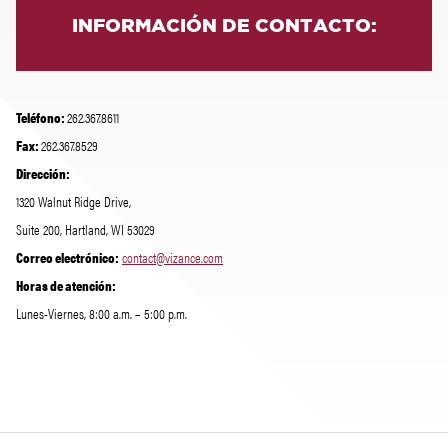
INFORMACIÓN DE CONTACTO:
Teléfono:
262.367.8611
Fax:
262.367.8529
Dirección:
1320 Walnut Ridge Drive,
Suite 200, Hartland, WI 53029
Correo electrónico:
contact@vizance.com
Horas de atención:
Lunes-Viernes, 8:00 a.m. – 5:00 p.m.