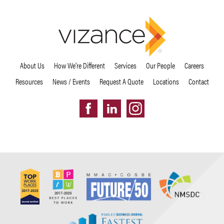
About Us
How We’re Different
Services
Our People
Careers
Resources
News / Events
Request A Quote
Locations
Contact